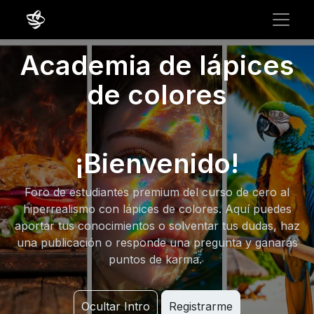
Academia de lápices
de colores
¡Bienvenido!
Foro de estudiantes premium del curso de cero al
hiperrealismo con lápices de colores. Aquí puedes
aportar tus conocimientos o solventar tus dudas, haz
una publicación o responde una pregunta y ganarás
puntos de karma.
Ocultar Intro
Registrarme