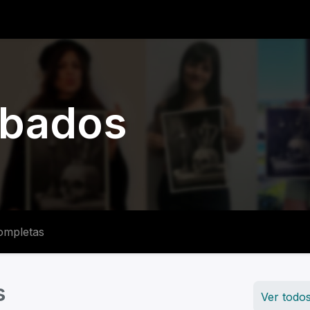
0
iantes
Ranking
Ayuda
Blog
abados
ompletas
s
Ver to​​​​​​do