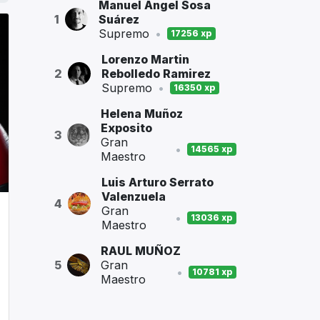
Manuel Ángel Sosa
1
Suárez
Supremo
•
17256 xp
Lorenzo Martin
2
Rebolledo Ramirez
Supremo
•
16350 xp
Helena Muñoz
Exposito
3
Gran
•
14565 xp
Maestro
Luis Arturo Serrato
Valenzuela
4
Gran
•
13036 xp
Maestro
RAUL MUÑOZ
5
Gran
•
10781 xp
Maestro