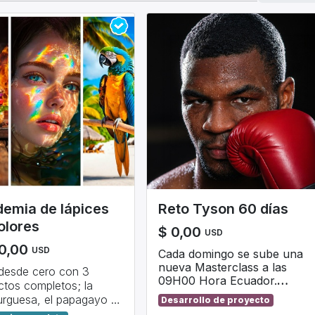
emia de lápices
Reto Tyson 60 días
olores
$
0,00
USD
0,00
USD
Cada domingo se sube una
nueva Masterclass a las
a desde cero con 3
09H00 Hora Ecuador.
ctos completos; la
Finaliza este curso gratis
rguesa, el papagayo y
I
nicia:
31 de Mayo de
Desarrollo de proyecto
antes de
la fecha límite.
2026
ena bajo el mar.