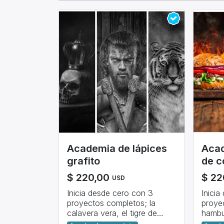
Academia de lápices
Acad
grafito
de c
$
220,00
$
22
USD
Inicia desde cero con 3
Inici
proyectos completos; la
proye
calavera vera, el tigre de
hambu
bengala y el vikingo.
la sir