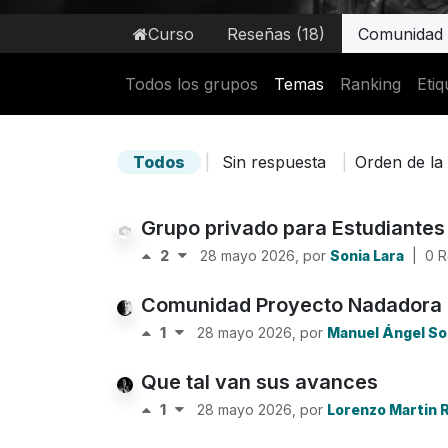
Curso
Reseñas (18)
Comunidad
Todos los grupos
Temas
Ranking
Etiq
Todos
|
Sin respuesta
|
Orden de la
Grupo privado para Estudiante
2
28 mayo 2026
, por
Sonia Lara
|
0 
Comunidad Proyecto Nadadora
1
28 mayo 2026
, por
Manuel Ángel So
Que tal van sus avances
1
28 mayo 2026
, por
Lorenzo Martin 