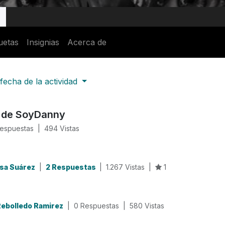
uetas
Insignias
Acerca de
fecha de la actividad
s de SoyDanny
Respuestas
|
494
Vistas
sa Suárez
|
2 Respuestas
|
1.267
Vistas
|
1
Rebolledo Ramirez
|
0 Respuestas
|
580
Vistas