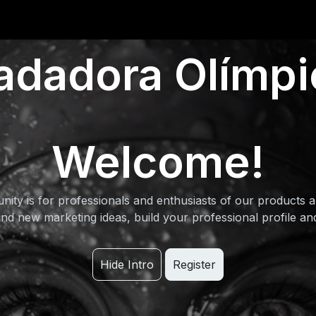
0
iantes
Ranking
Ayuda
Blog
adadora Olímpi
Welcome!
ity is for professionals and enthusiasts of our products a
nd new marketing ideas, build your professional profile a
Hide Intro
Register