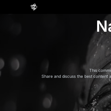
Inicio
Cursos
Comunidad
Estud
N
This commun
Share and discuss the best content a