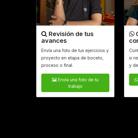
Revisión de tus
avances
co
Envía una foto de tus ejercicios y
Con
proyecto en
etapa de boceto,
si n
proceso o final.
y de
Envía una foto de tu
trabajo