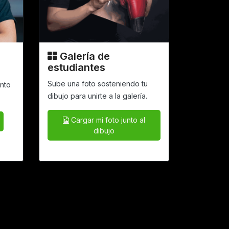
Galería de
estudiantes
Sube una foto sosteniendo tu
ento
dibujo
para unirte a la galería.
Cargar mi foto junto al
dibujo