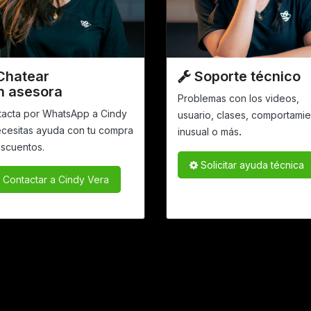
Chatear
Soporte técnico
n asesora
Problemas con los videos,
tacta por WhatsApp a Cindy
usuario, clases, comportami
ecesitas ayuda con tu compra
.
inusual o más
scuentos.
Solicitar ayuda técnica​​
Contactar a Cindy Vera