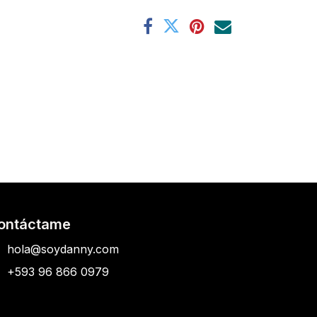
ontáctame
hola@soydanny.com
+593 96 866 0979