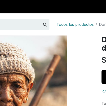
0
iantes
Ranking
Ayuda
Blog
Todos los productos
Doñ
D
d
Té