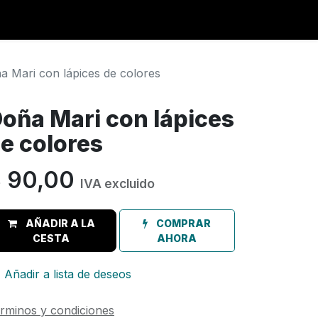
a Mari con lápices de colores
oña Mari con lápices
e colores
$
90,00
IVA excluido
AÑADIR A LA
COMPRAR
CESTA
AHORA
Añadir a lista de deseos
rminos y condiciones