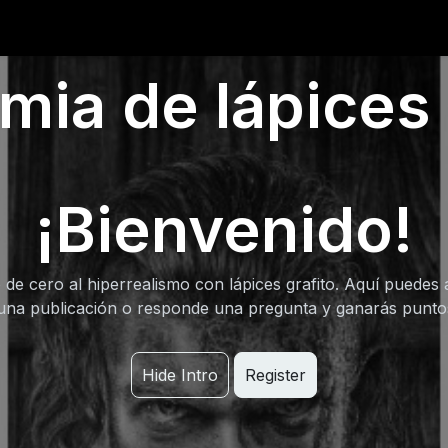
0
iantes
Ranking
Ayuda
Blog
ia de lápices 
¡Bienvenido!
 de cero al hiperrealismo con lápices grafito. Aquí puedes 
una publicación o responde una pregunta y ganarás punt
Hide Intro
Register