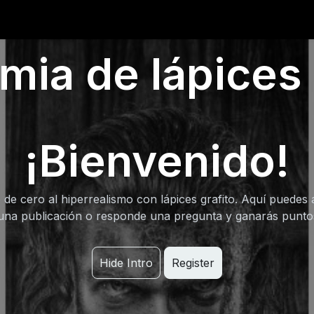
0
iantes
Ranking
Ayuda
Blog
ia de lápices 
¡Bienvenido!
 de cero al hiperrealismo con lápices grafito. Aquí puedes 
una publicación o responde una pregunta y ganarás punt
Hide Intro
Register