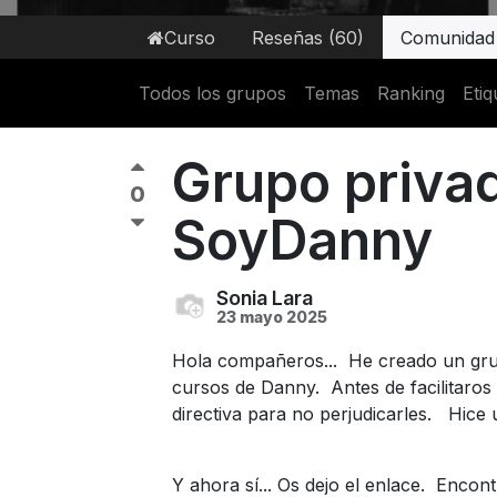
Curso
Reseñas (60)
Comunidad
Todos los grupos
Temas
Ranking
Etiq
Grupo privad
0
SoyDanny
Sonia Lara
23 mayo 2025
Hola compañeros... He creado un grup
cursos de Danny. Antes de facilitaros
directiva para no perjudicarles. Hi
Y ahora sí... Os dejo el enlace. Encon