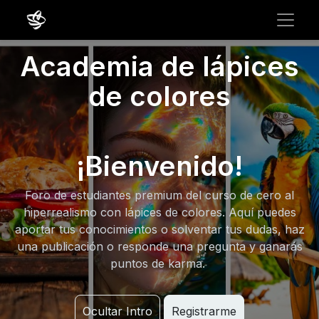
Academia de lápices
de colores
¡Bienvenido!
Foro de estudiantes premium del curso de cero al
hiperrealismo con lápices de colores. Aquí puedes
aportar tus conocimientos o solventar tus dudas, haz
una publicación o responde una pregunta y ganarás
puntos de karma.
Ocultar Intro
Registrarme