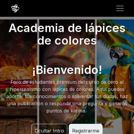
Academia de lápices
de colores
¡Bienvenido!
Foro de estudiantes premium del curso de cero al
hiperrealismo con lápices de colores. Aquí puedes
aportar tus conocimientos o solventar tus dudas, haz
una publicación o responde una pregunta y ganarás
puntos de karma.
Ocultar Intro
Registrarme