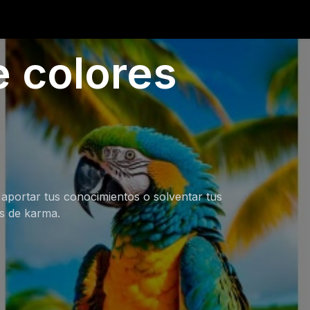
 colores
 aportar tus conocimientos o solventar tus
os de karma.