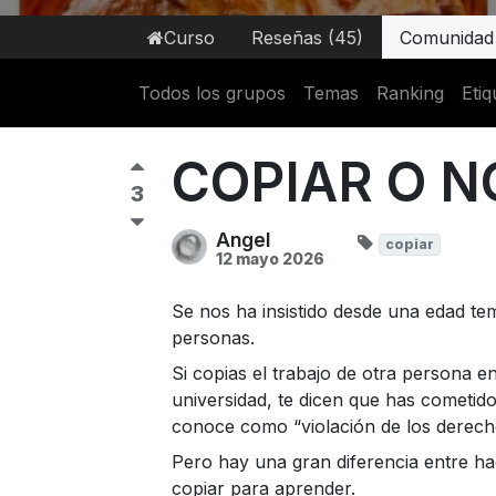
Curso
Reseñas (45)
Comunidad
Todos los grupos
Temas
Ranking
Etiq
COPIAR O N
3
Angel
copiar
12 mayo 2026
Se nos ha insistido desde una edad te
personas.
Si copias el trabajo de otra persona e
universidad, te dicen que has cometid
conoce como “violación de los derecho
Pero hay una gran diferencia entre ha
copiar para aprender.