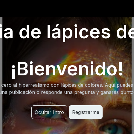
0
iantes
Ranking
Ayuda
Blog
 de lápices de
¡Bienvenido!
cero al hiperrealismo con lápices de colores. Aquí puedes
una publicación o responde una pregunta y ganarás punt
Ocultar Intro
Registrarme