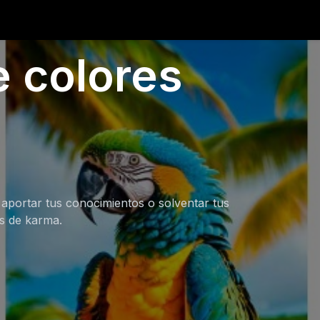
 colores
 aportar tus conocimientos o solventar tus
os de karma.