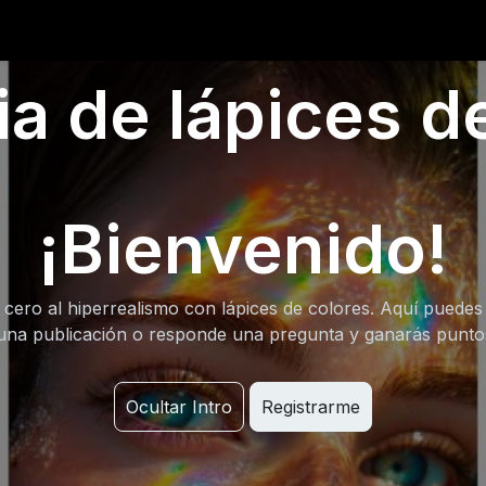
0
iantes
Ranking
Ayuda
Blog
 de lápices de
¡Bienvenido!
cero al hiperrealismo con lápices de colores. Aquí puedes
una publicación o responde una pregunta y ganarás punt
Ocultar Intro
Registrarme