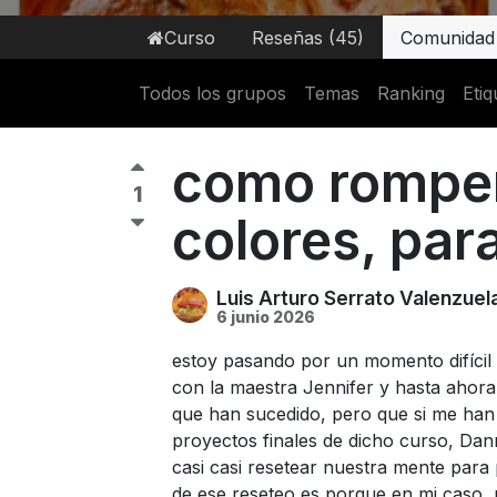
Curso
Reseñas (45)
Comunidad
Todos los grupos
Temas
Ranking
Etiq
como romper 
1
colores, par
Luis Arturo Serrato Valenzuel
6 junio 2026
estoy pasando por un momento difícil 
con la maestra Jennifer y hasta ahora
que han sucedido, pero que si me han a
proyectos finales de dicho curso, D
casi casi resetear nuestra mente para
de ese reseteo es porque en mi caso, m