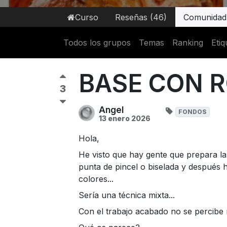
Curso
Reseñas (46)
Comunidad
Todos los grupos
Temas
Ranking
Etiq
BASE CON 
3
Angel
FONDOS
13 enero 2026
Hola,
He visto que hay gente que prepara l
punta de pincel o biselada y después ha
colores...
Sería una técnica mixta...
Con el trabajo acabado no se percibe n