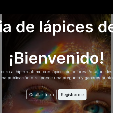
0
iantes
Ranking
Ayuda
Blog
 de lápices de
¡Bienvenido!
cero al hiperrealismo con lápices de colores. Aquí puedes
una publicación o responde una pregunta y ganarás punt
Ocultar Intro
Registrarme