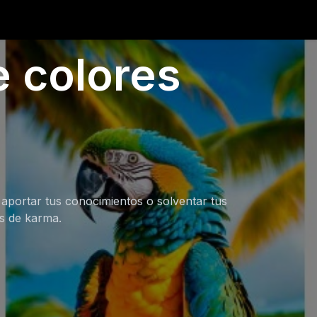
 colores
 aportar tus conocimientos o solventar tus
os de karma.