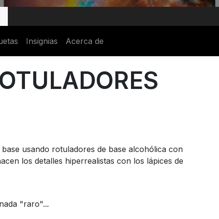
uetas
Insignias
Acerca de
ROTULADORES
a base usando rotuladores de base alcohólica con
cen los detalles hiperrealistas con los lápices de
ada "raro"...