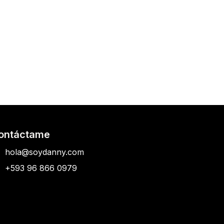
ontáctame
hola@soydanny.com
+593 96 866 0979