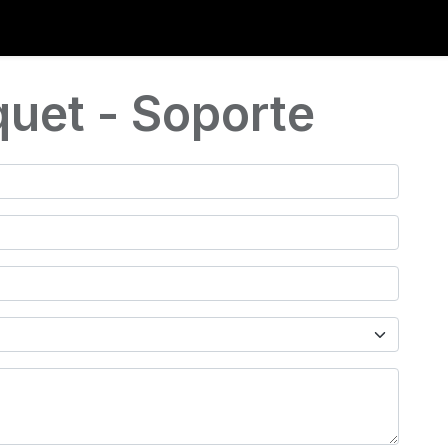
0
iantes
Ranking
Ayuda
Blog
quet - Soporte