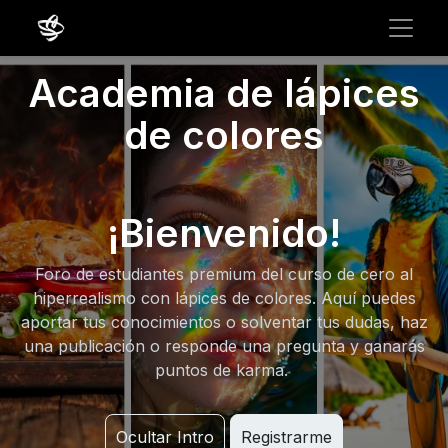
Academia de lápices
de colores
¡Bienvenido!
Foro de estudiantes premium del curso de cero al
hiperrealismo con lápices de colores. Aquí puedes
aportar tus conocimientos o solventar tus dudas, haz
una publicación o responde una pregunta y ganarás
puntos de karma.
Ocultar Intro
Registrarme